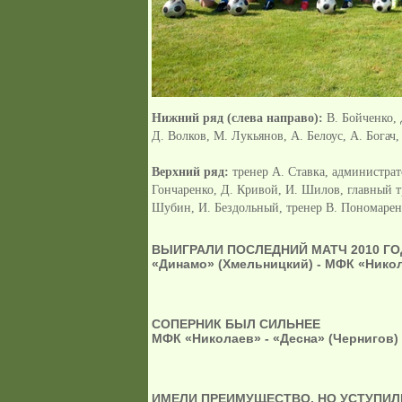
Нижний ряд (слева направо):
В. Бойченко, 
Д. Волков, М. Лукьянов, А. Белоус, А. Богач
Верхний ряд:
тренер А. Ставка, администрат
Гончаренко, Д. Кривой, И. Шилов, главный т
Шубин, И. Бездольный, тренер В. Пономаренк
ВЫИГРАЛИ ПОСЛЕДНИЙ МАТЧ 2010 ГО
«Динамо
»
(Хмельницкий) -
МФК «Никола
СОПЕРНИК БЫЛ СИЛЬНЕЕ
МФК «Николаев» - «Десна» (Чернигов) –
ИМЕЛИ ПРЕИМУЩЕСТВО, НО УСТУПИЛ